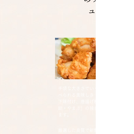
ュー
手頃な大きさでいくつでもパクパク
べられる美味しさ！
下味付け、唐揚げ粉、揚げ方に「常
総・やまぶ」の独自性が活かされて
ます。
​
厳選した良質で新鮮な青森県産「あ