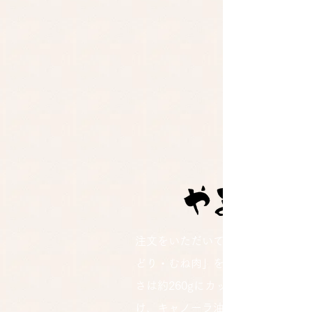
注文をいただいてから新鮮な「あ
どり・むね肉」を厚み約1cm超、
さは約260gにカットしてパン粉を
け、キャノーラ油で2度揚げしま