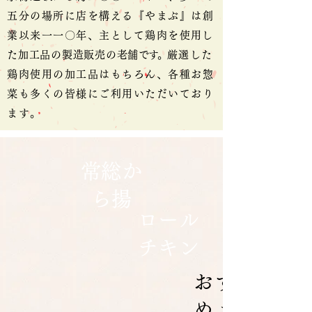
五分の場所に店を構える『やまぶ』は創
業以来一一〇年、主として鶏肉を使
用し
た加工品の製造販売の老舗
です。
厳選した
鶏肉使用の加工品はもちろん、各種お惣
菜も多くの皆様にご利用いただいており
ます。
常総か
ら揚
ロール
チキン
おすす
めメニ