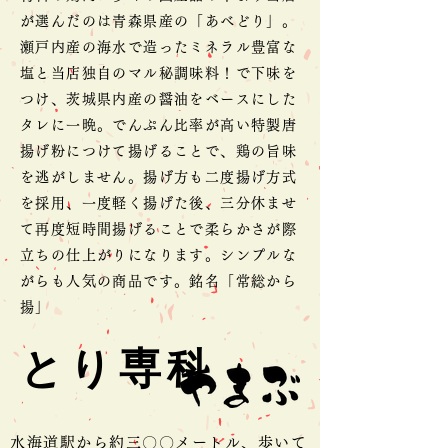
が選んだのは青森県産の「あべどり」。
瀬戸内産の海水で造ったミネラル豊富な
塩と当店独自のマル秘調味料！で下味を
つけ、茨城県内産の醤油をベースにした
タレに一晩。でんぷん比率が高い特製唐
揚げ粉につけて揚げることで、鶏の旨味
を逃がしません。揚げ方も二度揚げ方式
を採用、一度軽く揚げた後、三分休ませ
て再度短時間揚げることで柔らかさが際
立ちの仕上がりになります。シンプルな
がらも人気の商品です。銘名「常総から
揚」
とり専科
水海道駅から約三〇〇メートル、歩いて