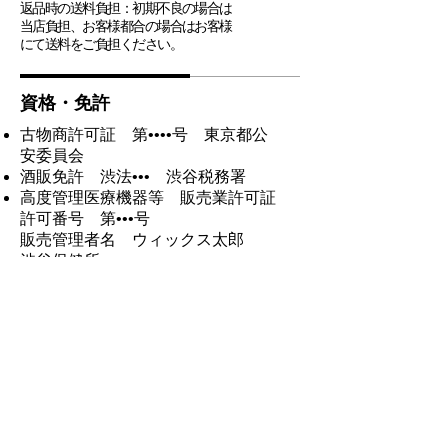
返品時の送料負担：初期不良の場合は
当店負担、お客様都合の場合はお客様
にて送料をご負担ください。
資格・免許
古物商許可証 第••••号 東京都公
安委員会
酒販免許 渋法••• 渋谷税務署
高度管理医療機器等 販売業許可証
許可番号 第•••号
販売管理者名 ウィックス太郎
渋谷保健所
アクセス
〒303-0021 茨城県常総市水海